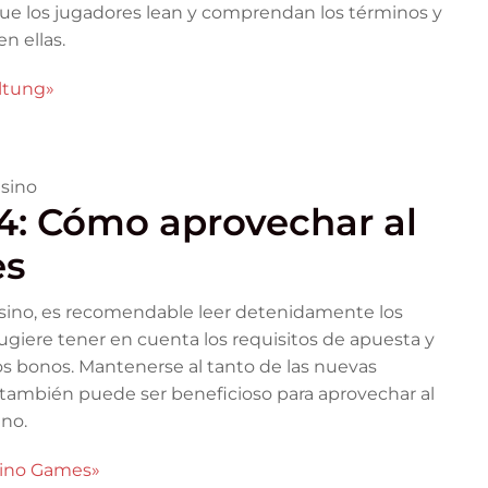
ue los jugadores lean y comprendan los términos y
n ellas.
ltung»
asino
 4: Cómo aprovechar al
es
sino, es recomendable leer detenidamente los
ugiere tener en cuenta los requisitos de apuesta y
los bonos. Mantenerse al tanto de las nuevas
 también puede ser beneficioso para aprovechar al
no.
asino Games»