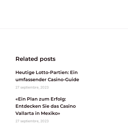
Related posts
Heutige Lotto-Partien: Ein
umfassender Casino-Guide
27 septiembre, 2023
«Ein Plan zum Erfolg:
Entdecken Sie das Casino
Vallarta in Mexiko»
27 septiembre, 2023