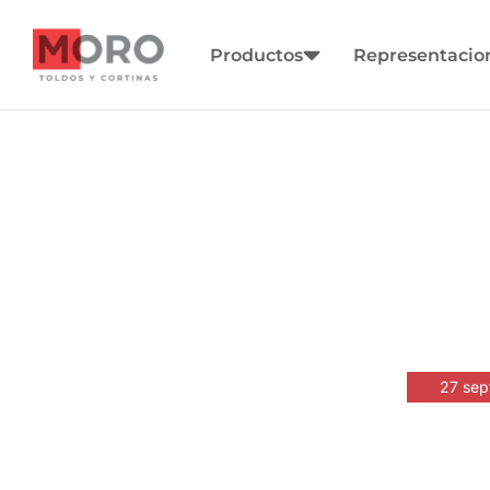
Productos
Representaci
27 sep
«Yocasino: G