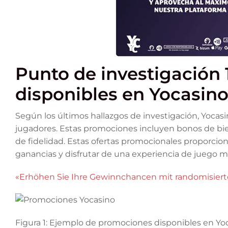
Punto de investigación
disponibles en Yocasin
Según los últimos hallazgos de investigación, Yoca
jugadores. Estas promociones incluyen bonos de bie
de fidelidad. Estas ofertas promocionales proporcio
ganancias y disfrutar de una experiencia de juego 
«Erhöhen Sie Ihre Gewinnchancen mit randomisiert
Figura 1: Ejemplo de promociones disponibles en Yo