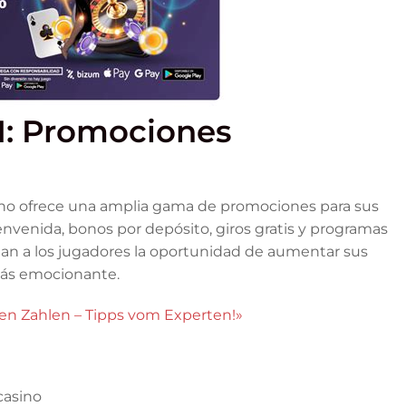
 1: Promociones
o
sino ofrece una amplia gama de promociones para sus
nvenida, bonos por depósito, giros gratis y programas
nan a los jugadores la oportunidad de aumentar sus
más emocionante.
en Zahlen – Tipps vom Experten!»
casino