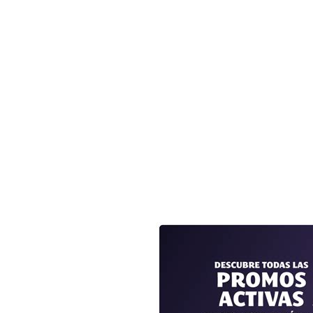
Aktionen un
für Casino-