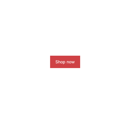
Coaching Programs
Boost your Instagram
account today!
Shop now