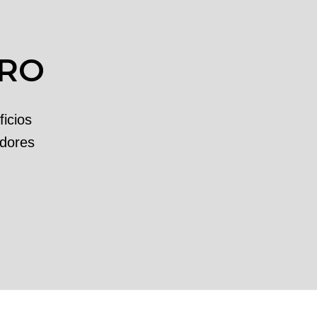
ORO
icios
idores