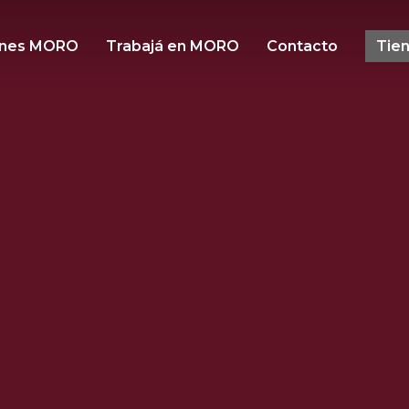
ones MORO
Trabajá en MORO
Contacto
Tie