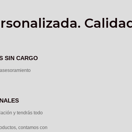
rsonalizada. Calida
S SIN CARGO
e asesoramiento
ONALES
lación y tendrás todo
roductos, contamos con