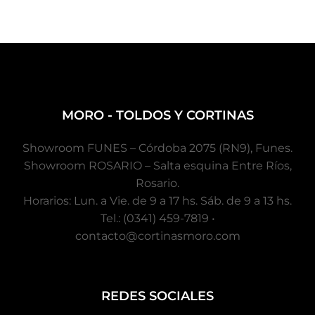
MORO - TOLDOS Y CORTINAS
Showroom FUNES – Córdoba 2075 (RN9), Funes.
Showroom ROSARIO – Salta esquina Entre Ríos,
Rosario.
Horarios: Lun. a Vie. de 9 a 17 hs. Sáb. de 9 a 13 hs.
Tel.: (0341) 459-7819 •
contacto@cortinasmoro.com
REDES SOCIALES