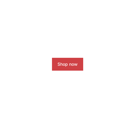
Coaching Programs
Boost your Instagram
account today!
Shop now