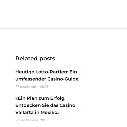
Related posts
Heutige Lotto-Partien: Ein
umfassender Casino-Guide
27 septiembre, 2023
«Ein Plan zum Erfolg:
Entdecken Sie das Casino
Vallarta in Mexiko»
27 septiembre, 2023