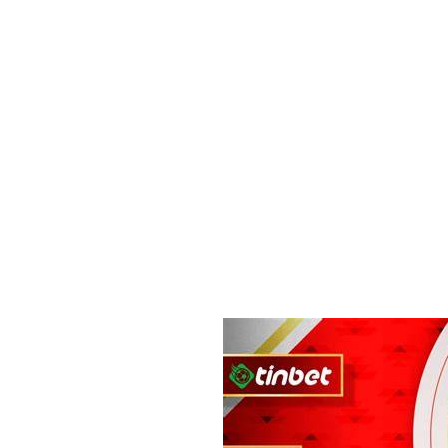
Casinospaß m
Gewinnmögl