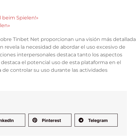
d beim Spielen!»
len»
sobre Tinbet Net proporcionan una visión más detallada
ión revela la necesidad de abordar el uso excesivo de
laciones interpersonales destaca tanto los aspectos
destaca el potencial uso de esta plataforma en el
 de controlar su uso durante las actividades
inkedIn
Pinterest
Telegram