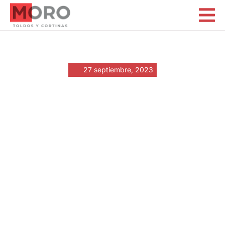
Representaciones MORO
27 septiembre, 2023
«Spin Casino 247:
Das ultimative
Glücksspielerlebnis
rund um die Uhr»