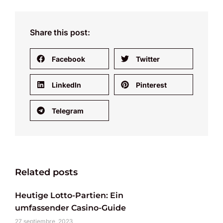
Share this post:
Facebook
Twitter
LinkedIn
Pinterest
Telegram
Related posts
Heutige Lotto-Partien: Ein
umfassender Casino-Guide
27 septiembre, 2023