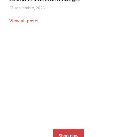
27 septiembre, 2023
View all posts
Coaching Programs
Boost your Instagram account
today!
Shop now