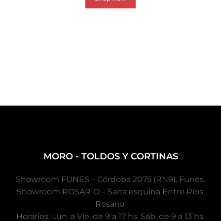
MORO - TOLDOS Y CORTINAS
Showroom FUNES – Córdoba 2075 (RN9), Funes.
Showroom ROSARIO – Salta esquina Entre Ríos,
Rosario.
Horarios: Lun. a Vie. de 9 a 17 hs. Sáb. de 9 a 13 hs.