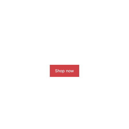
Coaching Programs
Boost your Instagram account
today!
Shop now