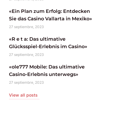
«Ein Plan zum Erfolg: Entdecken
Sie das Casino Vallarta in Mexiko»
27 septiembre, 2023
«R e t a: Das ultimative
Glücksspiel-Erlebnis im Casino»
27 septiembre, 2023
«ole777 Mobile: Das ultimative
Casino-Erlebnis unterwegs»
27 septiembre, 2023
View all posts