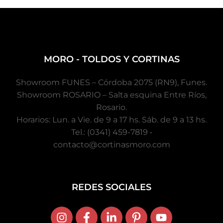
MORO - TOLDOS Y CORTINAS
Showroom FUNES – Córdoba 2075 (RN9), Funes.
Showroom ROSARIO – Salta esquina Entre Ríos,
Rosario.
Horarios: Lun. a Vie. de 9 a 17 hs. Sáb. de 9 a 13 hs.
Tel.: (0341) 459-7819 •
contacto@cortinasmoro.com
REDES SOCIALES