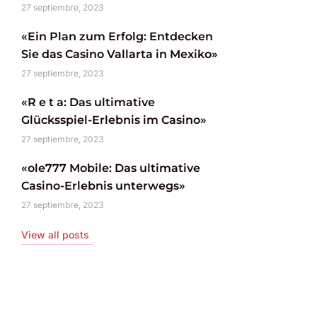
27 septiembre, 2023
«Ein Plan zum Erfolg: Entdecken
Sie das Casino Vallarta in Mexiko»
27 septiembre, 2023
«R e t a: Das ultimative
Glücksspiel-Erlebnis im Casino»
27 septiembre, 2023
«ole777 Mobile: Das ultimative
Casino-Erlebnis unterwegs»
27 septiembre, 2023
View all posts