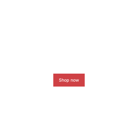
Coaching Programs
Boost your Instagram account
today!
Shop now