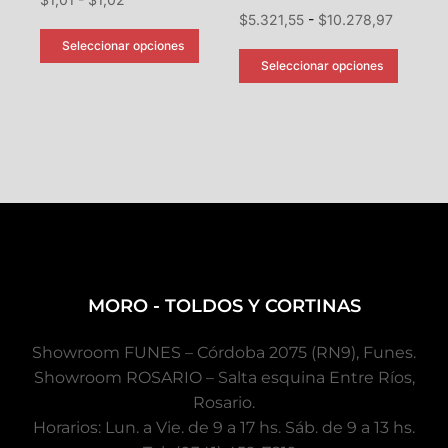
$
5.321,55
-
$
10.278,97
Seleccionar opciones
Seleccionar opciones
MORO - TOLDOS Y CORTINAS
Showroom FUNES – Córdoba 2075 (RN9), Funes.
Showroom ROSARIO – Salta esquina Entre Ríos,
Rosario.
Horarios: Lun. a Vie. de 9 a 17 hs. Sáb. de 9 a 13 hs.