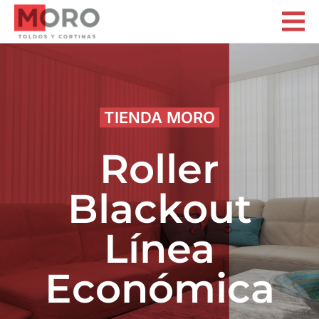
Representaciones MORO
TIENDA MORO
Roller
Blackout
Línea
Económica