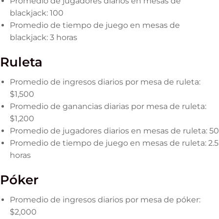
Promedio de jugadores diarios en mesas de
blackjack: 100
Promedio de tiempo de juego en mesas de
blackjack: 3 horas
Ruleta
Promedio de ingresos diarios por mesa de ruleta:
$1,500
Promedio de ganancias diarias por mesa de ruleta:
$1,200
Promedio de jugadores diarios en mesas de ruleta: 50
Promedio de tiempo de juego en mesas de ruleta: 2.5
horas
Póker
Promedio de ingresos diarios por mesa de póker:
$2,000