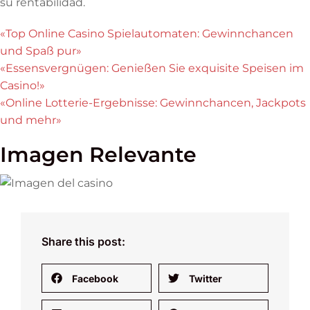
su rentabilidad.
«Top Online Casino Spielautomaten: Gewinnchancen
und Spaß pur»
«Essensvergnügen: Genießen Sie exquisite Speisen im
Casino!»
«Online Lotterie-Ergebnisse: Gewinnchancen, Jackpots
und mehr»
Imagen Relevante
Share this post:
Facebook
Twitter