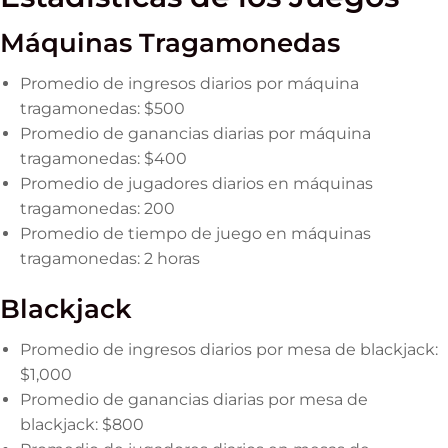
Máquinas Tragamonedas
Promedio de ingresos diarios por máquina
tragamonedas: $500
Promedio de ganancias diarias por máquina
tragamonedas: $400
Promedio de jugadores diarios en máquinas
tragamonedas: 200
Promedio de tiempo de juego en máquinas
tragamonedas: 2 horas
Blackjack
Promedio de ingresos diarios por mesa de blackjack:
$1,000
Promedio de ganancias diarias por mesa de
blackjack: $800