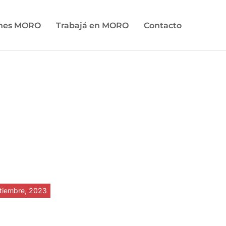
ones MORO
Trabajá en MORO
Contacto
tiembre, 2023
Der ultimative