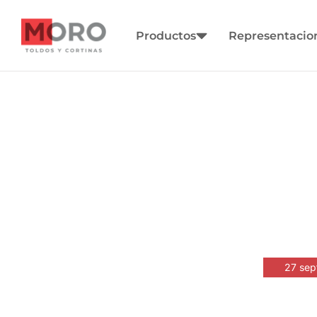
Productos
Representaci
27 sep
«Miloteria: 