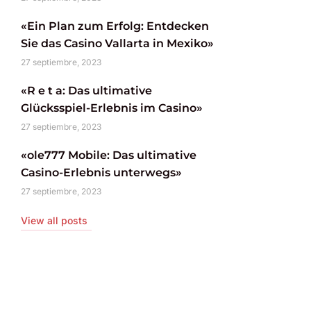
«Ein Plan zum Erfolg: Entdecken
Sie das Casino Vallarta in Mexiko»
27 septiembre, 2023
«R e t a: Das ultimative
Glücksspiel-Erlebnis im Casino»
27 septiembre, 2023
«ole777 Mobile: Das ultimative
Casino-Erlebnis unterwegs»
27 septiembre, 2023
View all posts