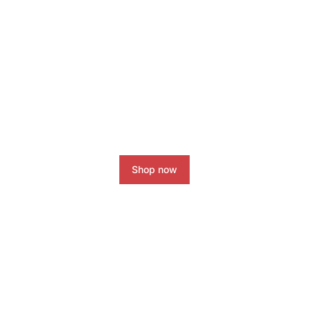
Coaching Programs
Boost your Instagram account
today!
Shop now