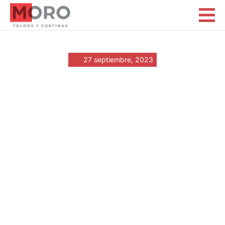
Representaciones MORO
27 septiembre, 2023
«Lotto und
Sportwetten: Der
staatliche
Glücksspielmarkt
im Fokus»