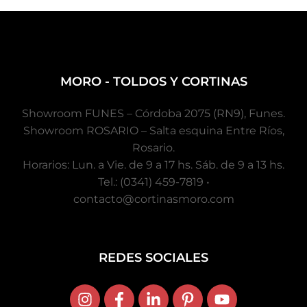
MORO - TOLDOS Y CORTINAS
Showroom FUNES – Córdoba 2075 (RN9), Funes.
Showroom ROSARIO – Salta esquina Entre Ríos,
Rosario.
Horarios: Lun. a Vie. de 9 a 17 hs. Sáb. de 9 a 13 hs.
Tel.: (0341) 459-7819 •
contacto@cortinasmoro.com
REDES SOCIALES