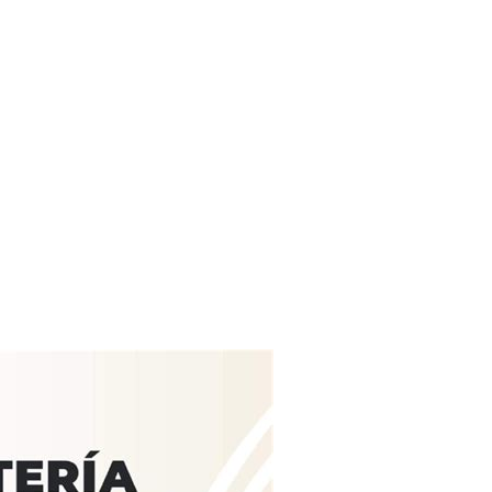
d Provinziellen
von gestern»