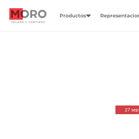
Productos
Representaci
27 sep
«Gewinnz