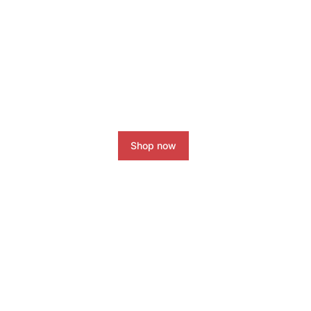
Coaching Programs
Boost your Instagram
account today!
Shop now