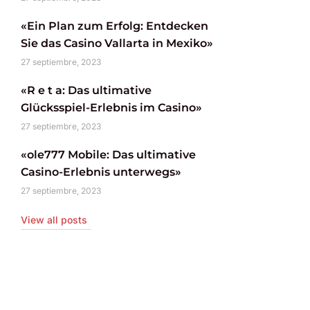
«Ein Plan zum Erfolg: Entdecken
Sie das Casino Vallarta in Mexiko»
27 septiembre, 2023
«R e t a: Das ultimative
Glücksspiel-Erlebnis im Casino»
27 septiembre, 2023
«ole777 Mobile: Das ultimative
Casino-Erlebnis unterwegs»
27 septiembre, 2023
View all posts