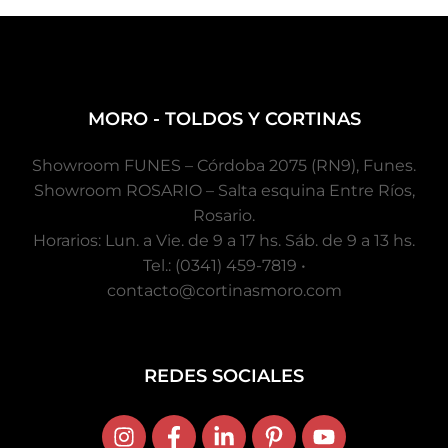
MORO - TOLDOS Y CORTINAS
Showroom FUNES – Córdoba 2075 (RN9), Funes.
Showroom ROSARIO – Salta esquina Entre Ríos,
Rosario.
Horarios: Lun. a Vie. de 9 a 17 hs. Sáb. de 9 a 13 hs.
Tel.: (0341) 459-7819 •
contacto@cortinasmoro.com
REDES SOCIALES