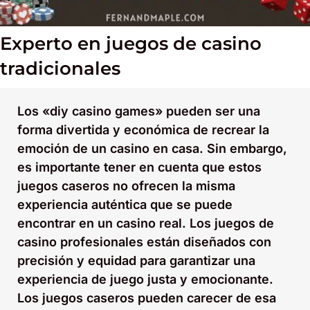
Experto en juegos de casino
tradicionales
Los «diy casino games» pueden ser una
forma divertida y económica de recrear la
emoción de un casino en casa. Sin embargo,
es importante tener en cuenta que estos
juegos caseros no ofrecen la misma
experiencia auténtica que se puede
encontrar en un casino real. Los juegos de
casino profesionales están diseñados con
precisión y equidad para garantizar una
experiencia de juego justa y emocionante.
Los juegos caseros pueden carecer de esa