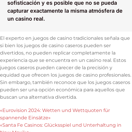
sofisticación y es posible que no se pueda
capturar exactamente la misma atmósfera de
un casino real.
El experto en juegos de casino tradicionales señala que
si bien los juegos de casino caseros pueden ser
divertidos, no pueden replicar completamente la
experiencia que se encuentra en un casino real. Estos
juegos caseros pueden carecer de la precisión y
equidad que ofrecen los juegos de casino profesionales.
Sin embargo, también reconoce que los juegos caseros
pueden ser una opción económica para aquellos que
buscan una alternativa divertida.
«Eurovision 2024: Wetten und Wettquoten für
spannende Einsätze»
«Santa Fe Casinos: Glücksspiel und Unterhaltung in