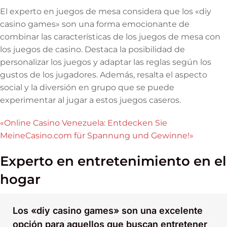
El experto en juegos de mesa considera que los «diy
casino games» son una forma emocionante de
combinar las características de los juegos de mesa con
los juegos de casino. Destaca la posibilidad de
personalizar los juegos y adaptar las reglas según los
gustos de los jugadores. Además, resalta el aspecto
social y la diversión en grupo que se puede
experimentar al jugar a estos juegos caseros.
«Online Casino Venezuela: Entdecken Sie
MeineCasino.com für Spannung und Gewinne!»
Experto en entretenimiento en el
hogar
Los «diy casino games» son una excelente
opción para aquellos que buscan entretener