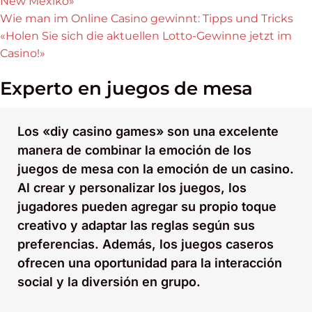
New Mexiko»
Wie man im Online Casino gewinnt: Tipps und Tricks
«Holen Sie sich die aktuellen Lotto-Gewinne jetzt im
Casino!»
Experto en juegos de mesa
Los «diy casino games» son una excelente
manera de combinar la emoción de los
juegos de mesa con la emoción de un casino.
Al crear y personalizar los juegos, los
jugadores pueden agregar su propio toque
creativo y adaptar las reglas según sus
preferencias. Además, los juegos caseros
ofrecen una oportunidad para la interacción
social y la diversión en grupo.