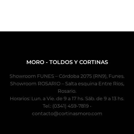
MORO - TOLDOS Y CORTINAS
Showroom FUNES – Córdoba 2075 (RN9), Funes.
Showroom ROSARIO – Salta esquina Entre Ríos,
Rosario.
Horarios: Lun. a Vie. de 9 a 17 hs. Sáb. de 9 a 13 hs.
Tel.: (0341) 459-7819 •
contacto@cortinasmoro.com