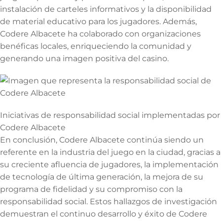
instalación de carteles informativos y la disponibilidad
de material educativo para los jugadores. Además,
Codere Albacete ha colaborado con organizaciones
benéficas locales, enriqueciendo la comunidad y
generando una imagen positiva del casino.
Iniciativas de responsabilidad social implementadas por
Codere Albacete
En conclusión, Codere Albacete continúa siendo un
referente en la industria del juego en la ciudad, gracias a
su creciente afluencia de jugadores, la implementación
de tecnología de última generación, la mejora de su
programa de fidelidad y su compromiso con la
responsabilidad social. Estos hallazgos de investigación
demuestran el continuo desarrollo y éxito de Codere