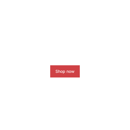
Coaching Programs
Boost your Instagram account
today!
Shop now