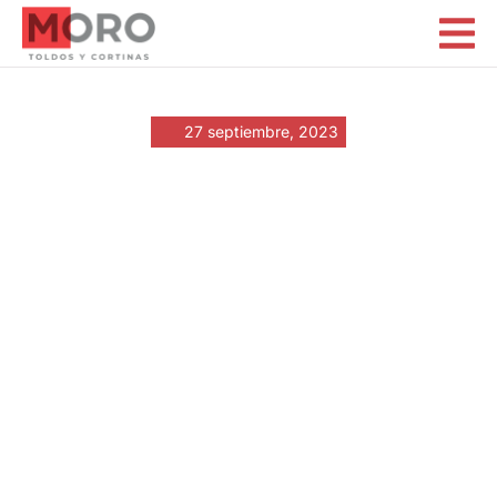
Representaciones MORO
27 septiembre, 2023
«Spannende
Unterhaltung:
Erfahren Sie alles
über das William
Casino!»