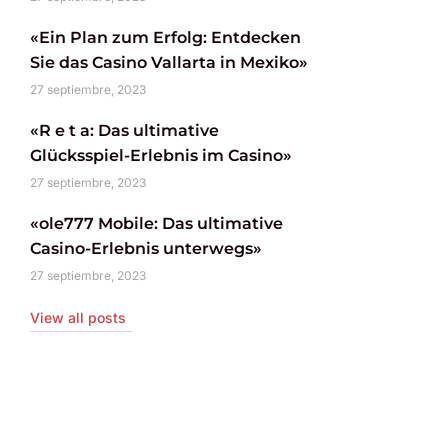
«Ein Plan zum Erfolg: Entdecken
Sie das Casino Vallarta in Mexiko»
27 septiembre, 2023
«R e t a: Das ultimative
Glücksspiel-Erlebnis im Casino»
27 septiembre, 2023
«ole777 Mobile: Das ultimative
Casino-Erlebnis unterwegs»
27 septiembre, 2023
View all posts