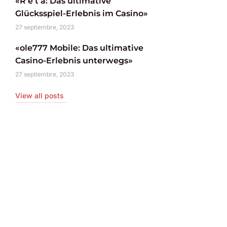
«R e t a: Das ultimative
Glücksspiel-Erlebnis im Casino»
27 septiembre, 2023
«ole777 Mobile: Das ultimative
Casino-Erlebnis unterwegs»
27 septiembre, 2023
View all posts
Coaching Programs