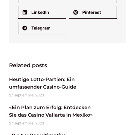
LinkedIn
Pinterest
Telegram
Related posts
Heutige Lotto-Partien: Ein
umfassender Casino-Guide
27 septiembre, 2023
«Ein Plan zum Erfolg: Entdecken
Sie das Casino Vallarta in Mexiko»
27 septiembre, 2023