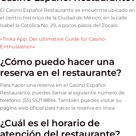
El Casino Español Restaurante se encuentra ubicado en
el centro histórico de la Ciudad de México, en la calle
Isabel la Católica No. 29, a pocos pasos del Zócalo.
«Tinka App: Der ultimative Guide für Casino-
Enthusiasten»
¿Cómo puedo hacer una
reserva en el restaurante?
Para hacer una reserva en el Casino Español
Restaurante, puedes llamar al siguiente número de
teléfono: (55) 5521 8894. También puedes visitar su
página web oficial para hacer la reserva en línea.
¿Cuál es el horario de
atención del restaurante?