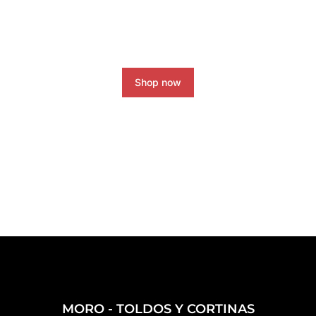
Boost your Instagram account
today!
Shop now
MORO - TOLDOS Y CORTINAS