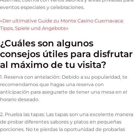
eventos especiales y celebraciones.
«Der ultimative Guide zu Monte Casino Cuernavaca:
Tipps, Spiele und Angebote»
¿Cuáles son algunos
consejos útiles para disfrutar
al máximo de tu visita?
1. Reserva con antelación: Debido a su popularidad, te
recomendamos que hagas una reserva con
anticipación para asegurarte de tener una mesa en el
horario deseado.
2. Prueba las tapas: Las tapas son una excelente manera
de probar diferentes sabores y platos en pequeñas
porciones. No te pierdas la oportunidad de probarlas