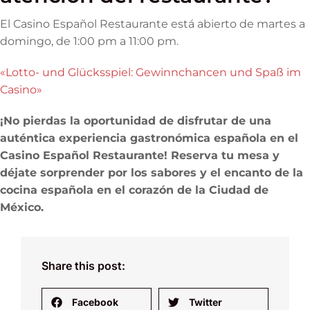
El Casino Español Restaurante está abierto de martes a
domingo, de 1:00 pm a 11:00 pm.
«Lotto- und Glücksspiel: Gewinnchancen und Spaß im
Casino»
¡No pierdas la oportunidad de disfrutar de una
auténtica experiencia gastronómica española en el
Casino Español Restaurante! Reserva tu mesa y
déjate sorprender por los sabores y el encanto de la
cocina española en el corazón de la Ciudad de
México.
Share this post:
Facebook
Twitter