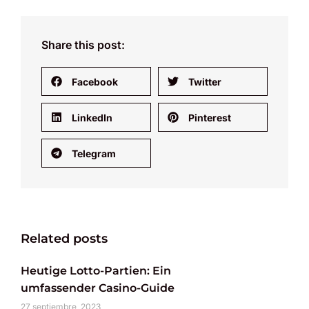
Share this post:
Facebook
Twitter
LinkedIn
Pinterest
Telegram
Related posts
Heutige Lotto-Partien: Ein
umfassender Casino-Guide
27 septiembre, 2023