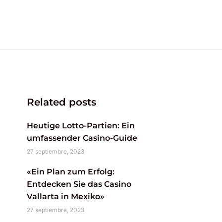
Related posts
Heutige Lotto-Partien: Ein
umfassender Casino-Guide
27 septiembre, 2023
«Ein Plan zum Erfolg:
Entdecken Sie das Casino
Vallarta in Mexiko»
27 septiembre, 2023