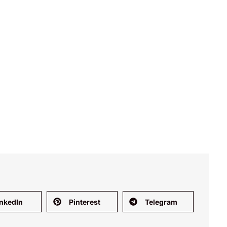
ichkeiten im
line Casino»
inkedIn
Pinterest
Telegram