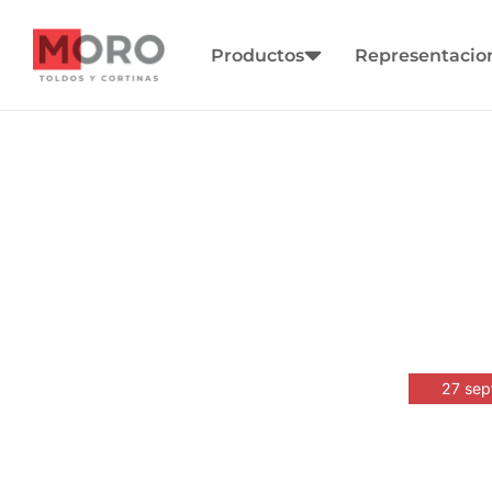
Productos
Representaci
27 sep
«Entdecken S