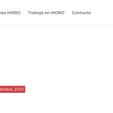
ones MORO
Trabajá en MORO
Contacto
tiembre, 2023
ie aufregende