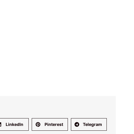
ve Guide für
ndes Online-
ksspiel»
LinkedIn
Pinterest
Telegram