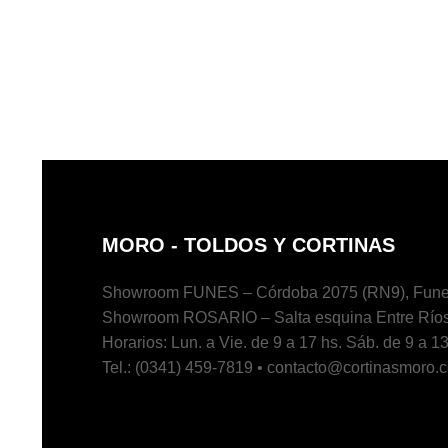
MORO - TOLDOS Y CORTINAS
Showroom FUNES – Córdoba 2075 (RN9), Fune
Showroom ROSARIO – Salta esquina Entre Ríos
Horarios: Lun. a Vie. de 9 a 17 hs. Sáb. de 9 a 13
Tel.: (0341) 459-7819 • contacto@cortinasmoro.