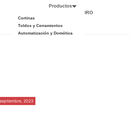
Productos
Representaciones MORO
Cortinas
Trabajá en MORO
Contacto
Toldos y Cerramientos
Tienda Moro
Automatización y Domótica
 septiembre, 2023
o Casino: Der