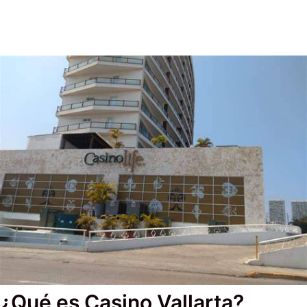
¿Qué es Casino Vallarta?