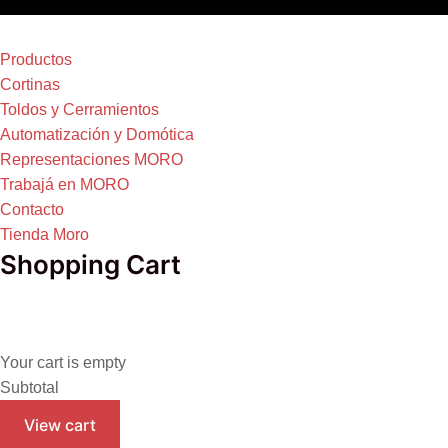
Productos
Cortinas
Toldos y Cerramientos
Automatización y Domótica
Representaciones MORO
Trabajá en MORO
Contacto
Tienda Moro
Shopping Cart
Your cart is empty
Subtotal
View cart