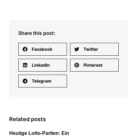
Share this post:
Facebook
Twitter
LinkedIn
Pinterest
Telegram
Related posts
Heutige Lotto-Partien: Ein