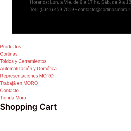
Horarios: Lun. a Vie. de 9 a 17 hs. Sáb. de 9 a 13
Tel.: (0341) 459-7819 • contacto@cortinasmoro.
Productos
Cortinas
Toldos y Cerramientos
Automatización y Domótica
Representaciones MORO
Trabajá en MORO
Contacto
Tienda Moro
Shopping Cart