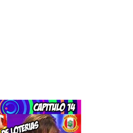
nnende
chancen in Peru»