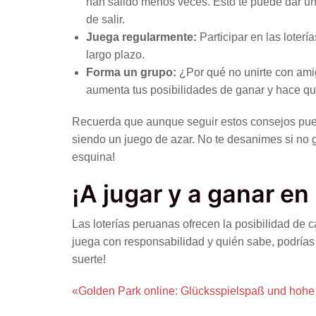
han salido menos veces. Esto te puede dar u
de salir.
Juega regularmente:
Participar en las loter
largo plazo.
Forma un grupo:
¿Por qué no unirte con amig
aumenta tus posibilidades de ganar y hace que
Recuerda que aunque seguir estos consejos puede
siendo un juego de azar. No te desanimes si no ga
esquina!
¡A jugar y a ganar en
Las loterías peruanas ofrecen la posibilidad de cam
juega con responsabilidad y quién sabe, podrías
suerte!
«Golden Park online: Glücksspielspaß und hohe 