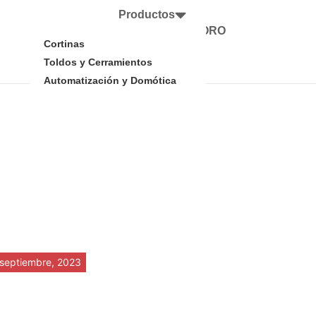
Productos
Representaciones MORO
Cortinas
Trabajá en MORO
Contacto
Toldos y Cerramientos
Tienda Moro
Automatización y Domótica
 septiembre, 2023
che Lotterien: