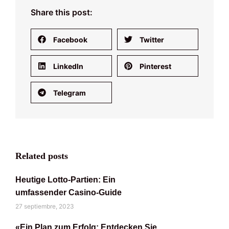
Share this post:
Facebook
Twitter
LinkedIn
Pinterest
Telegram
Related posts
Heutige Lotto-Partien: Ein
umfassender Casino-Guide
27 septiembre, 2023
«Ein Plan zum Erfolg: Entdecken Sie