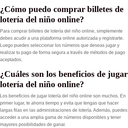
¿Cómo puedo comprar billetes de
lotería del niño online?
Para comprar billetes de lotería del niño online, simplemente
debes acudir a una plataforma online autorizada y registrarte.
Luego puedes seleccionar los números que deseas jugar y
realizar tu pago de forma segura a través de métodos de pago
aceptados.
¿Cuáles son los beneficios de jugar
lotería del niño online?
Los beneficios de jugar lotería del niño online son muchos. En
primer lugar, te ahorra tiempo y evita que tengas que hacer
largas filas en las administraciones de lotería. Además, puedes
acceder a una amplia gama de números disponibles y tener
mayores posibilidades de ganar.