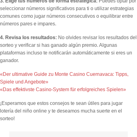
3. Elige tus números de forma estratégica:
Puedes optar por
seleccionar números significativos para ti o utilizar estrategias
comunes como jugar números consecutivos o equilibrar entre
números pares e impares.
4. Revisa los resultados:
No olvides revisar los resultados del
sorteo y verificar si has ganado algún premio. Algunas
plataformas incluso te notificarán automáticamente si eres un
ganador.
«Der ultimative Guide zu Monte Casino Cuernavaca: Tipps,
Spiele und Angebote»
«Das effektivste Casino-System für erfolgreiches Spielen»
¡Esperamos que estos consejos te sean útiles para jugar
lotería del niño online y te deseamos mucha suerte en el
sorteo!