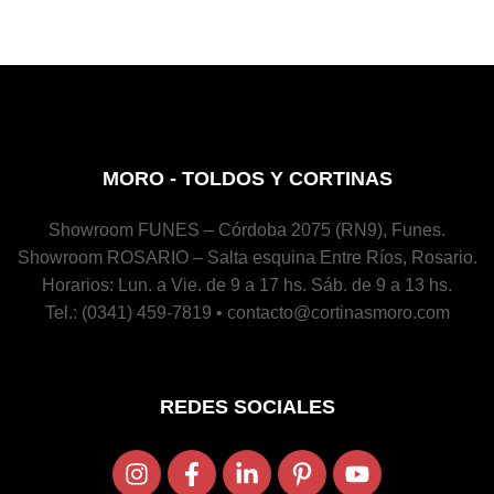
MORO - TOLDOS Y CORTINAS
Showroom FUNES – Córdoba 2075 (RN9), Funes.
Showroom ROSARIO – Salta esquina Entre Ríos, Rosario.
Horarios: Lun. a Vie. de 9 a 17 hs. Sáb. de 9 a 13 hs.
Tel.: (0341) 459-7819 • contacto@cortinasmoro.com
REDES SOCIALES