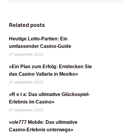
Related posts
Heutige Lotto-Partien: Ein
umfassender Casino-Guide
27 septiembre, 2023
«Ein Plan zum Erfolg: Entdecken Sie
das Casino Vallarta in Mexiko»
27 septiembre, 2023
«R e t a: Das ultimative Glücksspiel-
Erlebnis im Casino»
27 septiembre, 2023
«ole777 Mobile: Das ultimative
Casino-Erlebnis unterwegs»