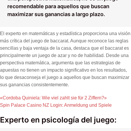
recomendable para aquellos que buscan
maximizar sus ganancias a largo plazo.
El experto en matemáticas y estadística proporciona una visión
más crítica del juego de baccarat. Aunque reconoce las reglas
sencillas y baja ventaja de la casa, destaca que el baccarat es
principalmente un juego de azar y no de habilidad. Desde una
perspectiva matemática, argumenta que las estrategias de
apuestas no tienen un impacto significativo en los resultados,
lo que desaconseja el juego a aquellos que buscan maximizar
sus ganancias consistentemente.
«Cordoba Quiniela: Wie viel zahlt sie für 2 Ziffern?»
Spin Palace Casino NZ Login: Anmeldung und Spiele
Experto en psicología del juego: