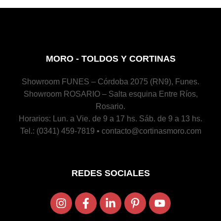
MORO - TOLDOS Y CORTINAS
Showroom FUNES – Córdoba 2075 (RN9), Funes.
Showroom ROSARIO – Salta esquina Entre Ríos,
Rosario.
Horarios: Lun. a Vie. de 9 a 17 hs. Sáb. de 9 a 13 hs.
Tel.: (0341) 459-7819 • contacto@cortinasmoro.com
REDES SOCIALES