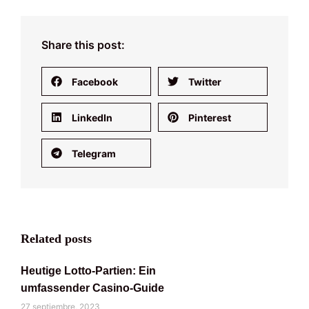
Share this post:
Facebook
Twitter
LinkedIn
Pinterest
Telegram
Related posts
Heutige Lotto-Partien: Ein
umfassender Casino-Guide
27 septiembre, 2023