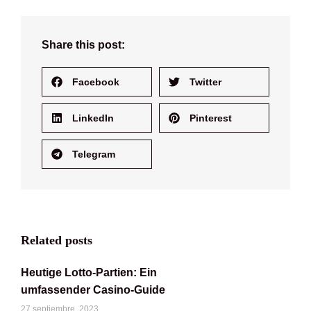
Share this post:
Facebook
Twitter
LinkedIn
Pinterest
Telegram
Related posts
Heutige Lotto-Partien: Ein
umfassender Casino-Guide
27 septiembre, 2023