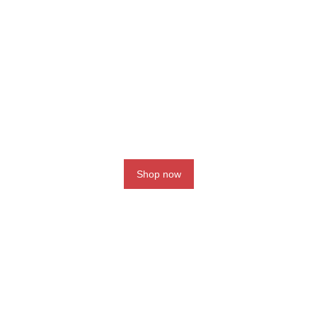
Coaching Programs
Boost your Instagram account
today!
Shop now