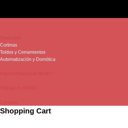
Productos
Cortinas
Toldos y Cerramientos
Automatización y Domótica
Representaciones MORO
Trabajá en MORO
Contacto
Shopping Cart