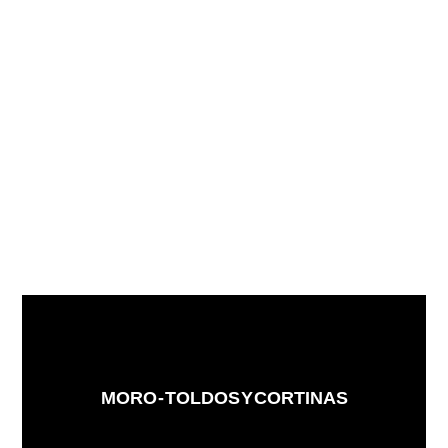
MORO - TOLDOS Y CORTINAS