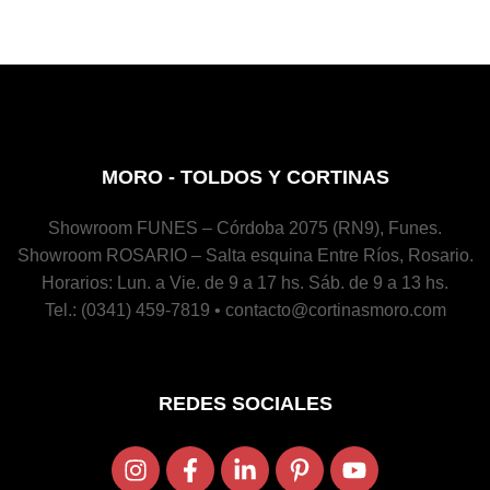
MORO - TOLDOS Y CORTINAS
Showroom FUNES – Córdoba 2075 (RN9), Funes.
Showroom ROSARIO – Salta esquina Entre Ríos, Rosario.
Horarios: Lun. a Vie. de 9 a 17 hs. Sáb. de 9 a 13 hs.
Tel.: (0341) 459-7819 • contacto@cortinasmoro.com
REDES SOCIALES