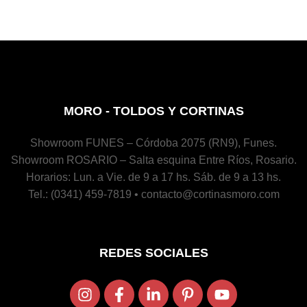
MORO - TOLDOS Y CORTINAS
Showroom FUNES – Córdoba 2075 (RN9), Funes.
Showroom ROSARIO – Salta esquina Entre Ríos, Rosario.
Horarios: Lun. a Vie. de 9 a 17 hs. Sáb. de 9 a 13 hs.
Tel.: (0341) 459-7819 • contacto@cortinasmoro.com
REDES SOCIALES