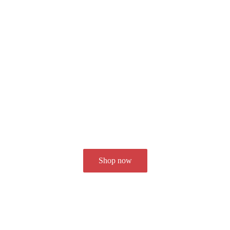
Coaching Programs
Boost your Instagram
account today!
Shop now