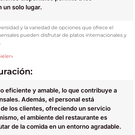
 un solo lugar.
ersidad y la variedad de opciones que ofrece el
mensales pueden disfrutar de platos internacionales y
.
ieler»
uración:
io eficiente y amable, lo que contribuye a
nsales. Además, el personal está
de los clientes, ofreciendo un servicio
mismo, el ambiente del restaurante es
tar de la comida en un entorno agradable.