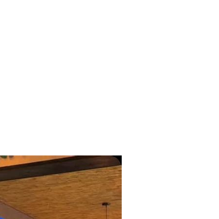
alt im Casino
ico!»