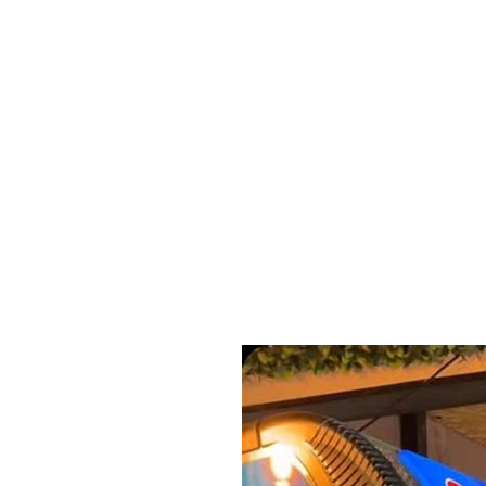
Speisevielf
Cur