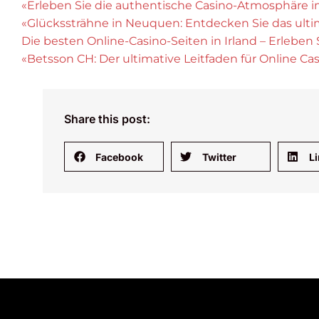
«Erleben Sie die authentische Casino-Atmosphäre 
«Glückssträhne in Neuquen: Entdecken Sie das ultim
Die besten Online-Casino-Seiten in Irland – Erleb
«Betsson CH: Der ultimative Leitfaden für Online Ca
Share this post:
Facebook
Twitter
L