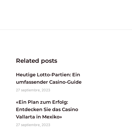
Related posts
Heutige Lotto-Partien: Ein
umfassender Casino-Guide
27 septiembre, 2023
«Ein Plan zum Erfolg:
Entdecken Sie das Casino
Vallarta in Mexiko»
27 septiembre, 2023