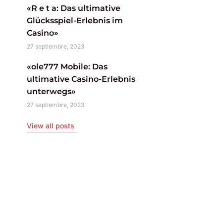
«R e t a: Das ultimative
Glücksspiel-Erlebnis im
Casino»
27 septiembre, 2023
«ole777 Mobile: Das
ultimative Casino-Erlebnis
unterwegs»
27 septiembre, 2023
View all posts