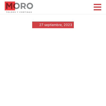
Representaciones MORO
27 septiembre, 2023
«Saipan Island
Casino: Das
ultimative
Spielerlebnis auf
der tropischen
Insel»