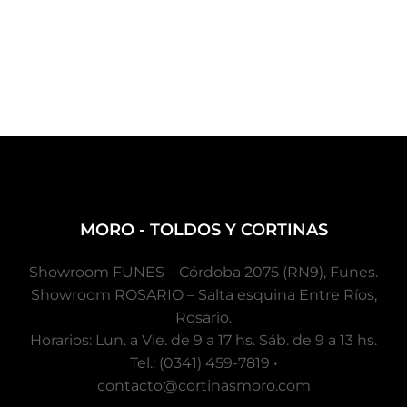
MORO - TOLDOS Y CORTINAS
Showroom FUNES – Córdoba 2075 (RN9), Funes.
Showroom ROSARIO – Salta esquina Entre Ríos,
Rosario.
Horarios: Lun. a Vie. de 9 a 17 hs. Sáb. de 9 a 13 hs.
Tel.: (0341) 459-7819 •
contacto@cortinasmoro.com