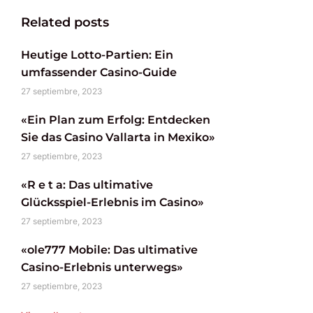
Related posts
Heutige Lotto-Partien: Ein
umfassender Casino-Guide
27 septiembre, 2023
«Ein Plan zum Erfolg: Entdecken
Sie das Casino Vallarta in Mexiko»
27 septiembre, 2023
«R e t a: Das ultimative
Glücksspiel-Erlebnis im Casino»
27 septiembre, 2023
«ole777 Mobile: Das ultimative
Casino-Erlebnis unterwegs»
27 septiembre, 2023