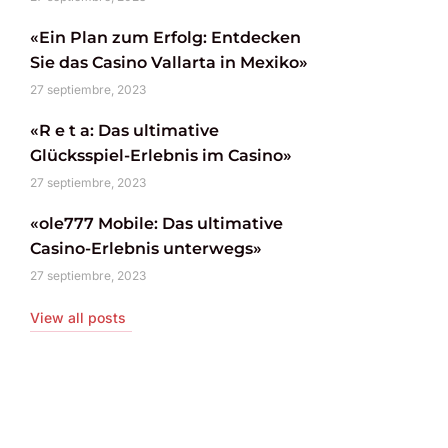
«Ein Plan zum Erfolg: Entdecken
Sie das Casino Vallarta in Mexiko»
27 septiembre, 2023
«R e t a: Das ultimative
Glücksspiel-Erlebnis im Casino»
27 septiembre, 2023
«ole777 Mobile: Das ultimative
Casino-Erlebnis unterwegs»
27 septiembre, 2023
View all posts