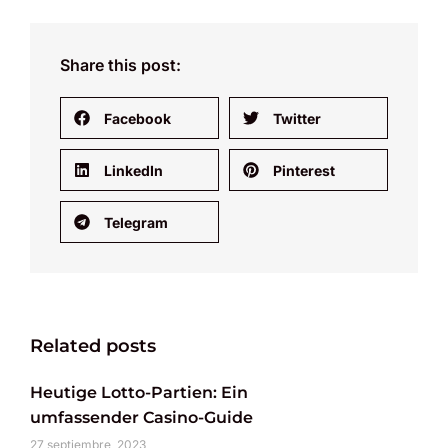
Share this post:
Facebook
Twitter
LinkedIn
Pinterest
Telegram
Related posts
Heutige Lotto-Partien: Ein
umfassender Casino-Guide
27 septiembre, 2023