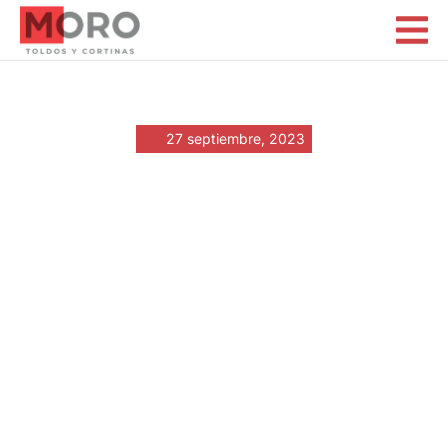
Representaciones MORO
27 septiembre, 2023
Meridianbet Bonus:
Profitieren Sie von
exklusiven Casino-
Angeboten