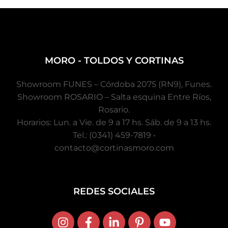
MORO - TOLDOS Y CORTINAS
Showroom FUNES – Córdoba 2075 (RN9), Funes.
Showroom ROSARIO – Salta esquina Entre Ríos,
Rosario.
Horarios: Lun. a Vie. de 9 a 17 hs. Sáb. de 9 a 13 hs.
Tel.: (0341) 459-7819 •
contacto@cortinasmoro.com
REDES SOCIALES