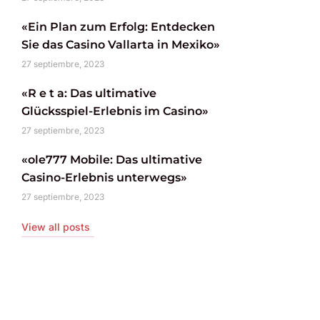
«Ein Plan zum Erfolg: Entdecken
Sie das Casino Vallarta in Mexiko»
27 septiembre, 2023
«R e t a: Das ultimative
Glücksspiel-Erlebnis im Casino»
27 septiembre, 2023
«ole777 Mobile: Das ultimative
Casino-Erlebnis unterwegs»
27 septiembre, 2023
View all posts