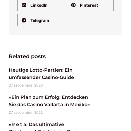
LinkedIn
Pinterest
Telegram
Related posts
Heutige Lotto-Partien: Ein
umfassender Casino-Guide
27 septiembre, 2023
«Ein Plan zum Erfolg: Entdecken
Sie das Casino Vallarta in Mexiko»
27 septiembre, 2023
«R e t a: Das ultimative