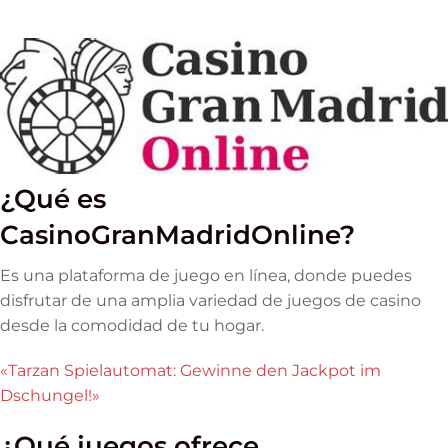
¿Qué es
CasinoGranMadridOnline?
Es una plataforma de juego en línea, donde puedes
disfrutar de una amplia variedad de juegos de casino
desde la comodidad de tu hogar.
«Tarzan Spielautomat: Gewinne den Jackpot im
Dschungel!»
¿Qué juegos ofrece