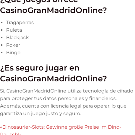
CasinoGranMadridOnline?
Tragaperras
Ruleta
Blackjack
Poker
Bingo
¿Es seguro jugar en
CasinoGranMadridOnline?
Sí, CasinoGranMadridOnline utiliza tecnología de cifrado
para proteger tus datos personales y financieros.
Además, cuenta con licencia legal para operar, lo que
garantiza un juego justo y seguro.
«Dinosaurier-Slots: Gewinne große Preise im Dino-
Rausch!»