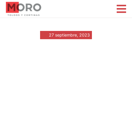
Representaciones MORO
27 septiembre, 2023
«Casinogranmadridon
Ihr ultimatives
Spielerlebnis mit
großartigen
Casino-Spielen!»