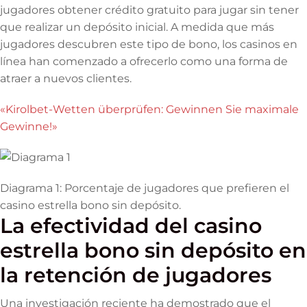
jugadores obtener crédito gratuito para jugar sin tener
que realizar un depósito inicial. A medida que más
jugadores descubren este tipo de bono, los casinos en
línea han comenzado a ofrecerlo como una forma de
atraer a nuevos clientes.
«Kirolbet-Wetten überprüfen: Gewinnen Sie maximale
Gewinne!»
Diagrama 1: Porcentaje de jugadores que prefieren el
casino estrella bono sin depósito.
La efectividad del casino
estrella bono sin depósito en
la retención de jugadores
Una investigación reciente ha demostrado que el