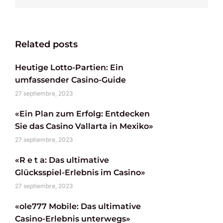
Related posts
Heutige Lotto-Partien: Ein
umfassender Casino-Guide
27 septiembre, 2023
«Ein Plan zum Erfolg: Entdecken
Sie das Casino Vallarta in Mexiko»
27 septiembre, 2023
«R e t a: Das ultimative
Glücksspiel-Erlebnis im Casino»
27 septiembre, 2023
«ole777 Mobile: Das ultimative
Casino-Erlebnis unterwegs»