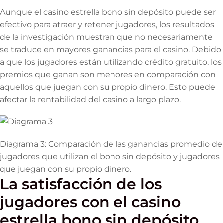
Aunque el casino estrella bono sin depósito puede ser
efectivo para atraer y retener jugadores, los resultados
de la investigación muestran que no necesariamente
se traduce en mayores ganancias para el casino. Debido
a que los jugadores están utilizando crédito gratuito, los
premios que ganan son menores en comparación con
aquellos que juegan con su propio dinero. Esto puede
afectar la rentabilidad del casino a largo plazo.
Diagrama 3: Comparación de las ganancias promedio de
jugadores que utilizan el bono sin depósito y jugadores
que juegan con su propio dinero.
La satisfacción de los
jugadores con el casino
estrella bono sin depósito