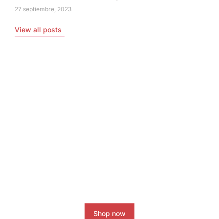
27 septiembre, 2023
View all posts
Coaching Programs
Boost your Instagram account
today!
Shop now