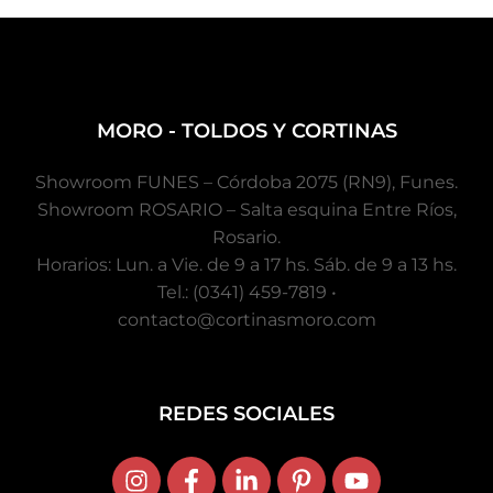
MORO - TOLDOS Y CORTINAS
Showroom FUNES – Córdoba 2075 (RN9), Funes.
Showroom ROSARIO – Salta esquina Entre Ríos,
Rosario.
Horarios: Lun. a Vie. de 9 a 17 hs. Sáb. de 9 a 13 hs.
Tel.: (0341) 459-7819 •
contacto@cortinasmoro.com
REDES SOCIALES